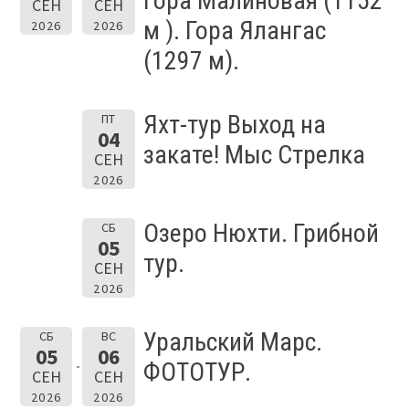
Гора Малиновая (1152
СЕН
СЕН
м ). Гора Ялангас
2026
2026
(1297 м).
Яхт-тур Выход на
ПТ
04
закате! Мыс Стрелка
СЕН
2026
Озеро Нюхти. Грибной
СБ
05
тур.
СЕН
2026
Уральский Марс.
СБ
ВС
05
06
ФОТОТУР.
СЕН
СЕН
2026
2026