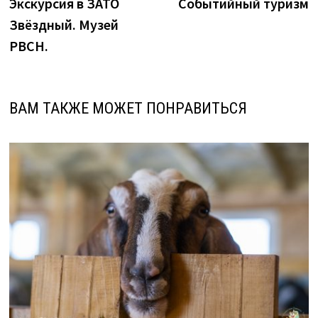
запись:
з
Экскурсия в ЗАТО
Событийный туризм
по
Звёздный. Музей
записям
РВСН.
ВАМ ТАКЖЕ МОЖЕТ ПОНРАВИТЬСЯ