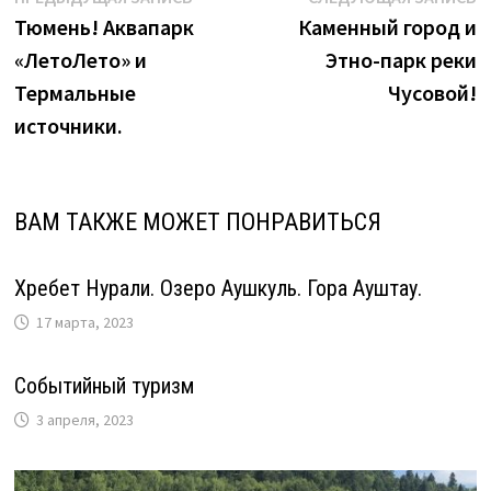
Навигация
запись:
з
Тюмень! Аквапарк
Каменный город и
по
«ЛетоЛето» и
Этно-парк реки
записям
Термальные
Чусовой!
источники.
ВАМ ТАКЖЕ МОЖЕТ ПОНРАВИТЬСЯ
Хребет Нурали. Озеро Аушкуль. Гора Ауштау.
17 марта, 2023
Событийный туризм
3 апреля, 2023