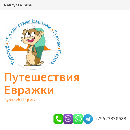
Перейти
6 августа, 2026
к
содержимому
Путешествия
Евражки
Турклуб Пермь
+79523330088