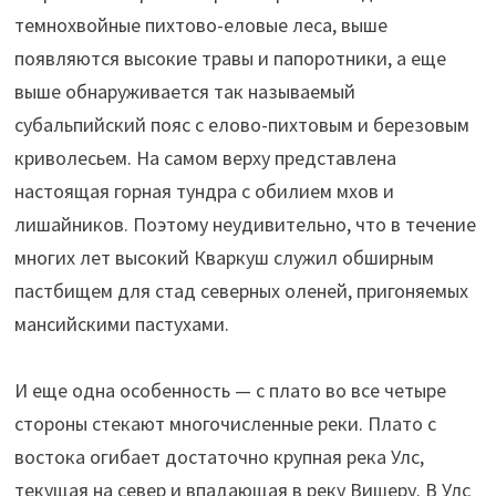
темнохвойные пихтово-еловые леса, выше
появляются высокие травы и папоротники, а еще
выше обнаруживается так называемый
субальпийский пояс с елово-пихтовым и березовым
криволесьем. На самом верху представлена
настоящая горная тундра с обилием мхов и
лишайников. Поэтому неудивительно, что в течение
многих лет высокий Кваркуш служил обширным
пастбищем для стад северных оленей, пригоняемых
мансийскими пастухами.
И еще одна особенность — с плато во все четыре
стороны стекают многочисленные реки. Плато с
востока огибает достаточно крупная река Улс,
текущая на север и впадающая в реку Вишеру. В Улс