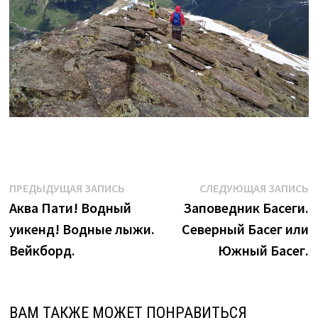
Навигация
Предыдущая
С
ПРЕДЫДУЩАЯ ЗАПИСЬ
СЛЕДУЮЩАЯ ЗАПИСЬ
запись:
з
Аква Пати! Водный
Заповедник Басеги.
по
уикенд! Водные лыжи.
Северный Басег или
записям
Вейкборд.
Южный Басег.
ВАМ ТАКЖЕ МОЖЕТ ПОНРАВИТЬСЯ