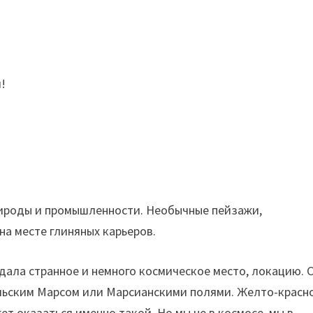
!
рироды и промышленности. Необычные пейзажи,
а месте глиняных карьеров.
ала странное и немного космическое место, локацию. 
ральским Марсом или Марсианскими полями. Желто-красн
ет оказаться именно такой. Но мы не в космосе, мы в