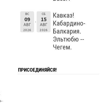
Кавказ!
ВС
СБ
09
15
Кабардино-
АВГ
АВГ
Балкария.
2026
2026
Эльтюбю --
Чегем.
ПРИСОЕДИНЯЙСЯ!
С
о-