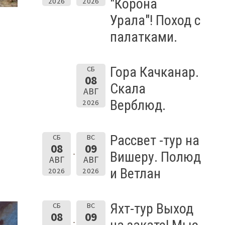
"Корона
2026
2026
Урала"! Поход с
палатками.
Гора Качканар.
СБ
08
Скала
АВГ
Верблюд.
2026
Рассвет -тур на
СБ
ВС
08
09
Вишеру. Полюд
АВГ
АВГ
и Ветлан
2026
2026
Яхт-тур Выход
СБ
ВС
08
09