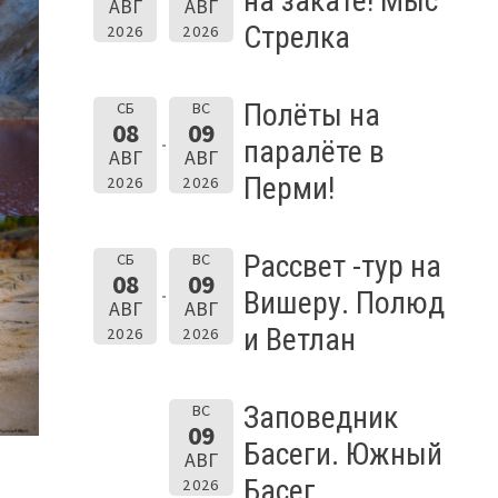
на закате! Мыс
АВГ
АВГ
Стрелка
2026
2026
Полёты на
СБ
ВС
08
09
паралёте в
АВГ
АВГ
Перми!
2026
2026
Рассвет -тур на
СБ
ВС
08
09
Вишеру. Полюд
АВГ
АВГ
и Ветлан
2026
2026
Заповедник
ВС
09
Басеги. Южный
АВГ
Басег.
2026