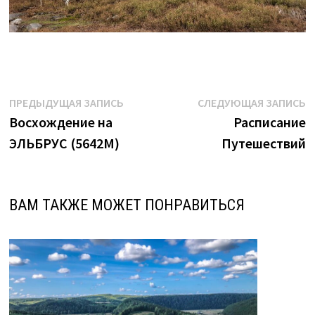
Навигация
Предыдущая
С
ПРЕДЫДУЩАЯ ЗАПИСЬ
СЛЕДУЮЩАЯ ЗАПИСЬ
запись:
з
Восхождение на
Расписание
по
ЭЛЬБРУС (5642М)
Путешествий
записям
ВАМ ТАКЖЕ МОЖЕТ ПОНРАВИТЬСЯ