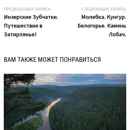
Навигация
Предыдущая
С
ПРЕДЫДУЩАЯ ЗАПИСЬ
СЛЕДУЮЩАЯ ЗАПИСЬ
запись:
з
Инзерские Зубчатки.
Молебка. Кунгур.
по
Путешествие в
Белогорье. Камень
записям
Затирлянье!
Лобач.
ВАМ ТАКЖЕ МОЖЕТ ПОНРАВИТЬСЯ