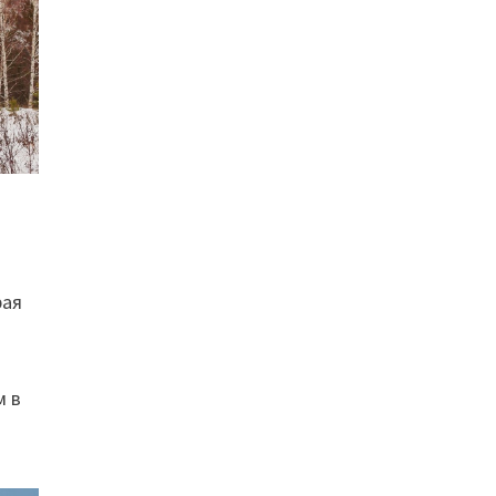
рая
м в