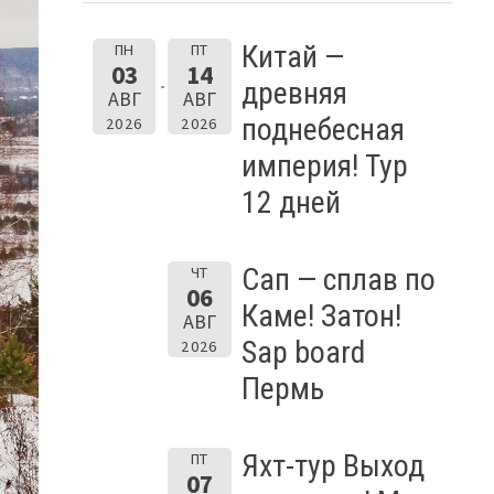
Китай —
ПН
ПТ
03
14
древняя
АВГ
АВГ
поднебесная
2026
2026
империя! Тур
12 дней
Сап — сплав по
ЧТ
06
Каме! Затон!
АВГ
Sap board
2026
Пермь
Яхт-тур Выход
ПТ
07