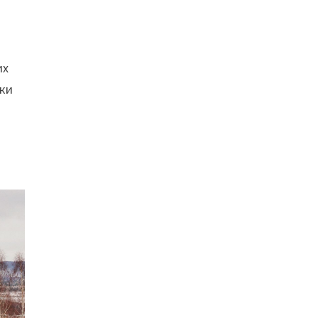
их
еки
и