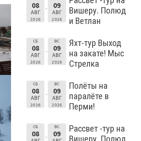
Рассвет -тур на
08
09
Вишеру. Полюд
АВГ
АВГ
и Ветлан
2026
2026
Яхт-тур Выход
СБ
ВС
08
09
на закате! Мыс
АВГ
АВГ
Стрелка
2026
2026
Полёты на
СБ
ВС
08
09
паралёте в
АВГ
АВГ
Перми!
2026
2026
Рассвет -тур на
СБ
ВС
08
09
Вишеру. Полюд
АВГ
АВГ