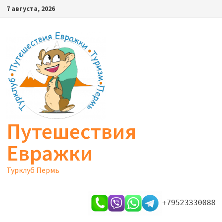
Перейти
7 августа, 2026
к
содержимому
Путешествия
Евражки
Турклуб Пермь
+79523330088