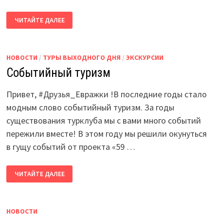
ЗАПУСКАЕМ
ЧИТАЙТЕ ДАЛЕЕ
НАШ
НОВЫЙ
ПРОЕКТ
—
САП-
СПЛАВ
НОВОСТИ
/
ТУРЫ ВЫХОДНОГО ДНЯ
/
ЭКСКУРСИИ
НА
Событийный туризм
SUP-
ДОСКАХ!
ПРОКАТ
SAP
Привет, #Друзья_Евражки !В последние годы стало
BOARD
ПЕРМЬ
модным слово событийный туризм. За годы
существования турклуба мы с вами много событий
пережили вместе! В этом году мы решили окунуться
в гущу событий от проекта «59 …
СОБЫТИЙНЫЙ
ЧИТАЙТЕ ДАЛЕЕ
ТУРИЗМ
НОВОСТИ