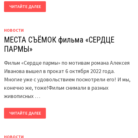
ВЛАСТИ
ЧИТАЙТЕ ДАЛЕЕ
ПЕРМСКОГО
КРАЯ
ПЛАНИРУЮТ
ЗАПУСТИТЬ
ЭЛЕКТРОСУДА
ПО
НОВОСТИ
КАМЕ.
МЕСТА СЪЁМОК фильма «СЕРДЦЕ
ПАРМЫ»
Фильм «Сердце пармы» по мотивам романа Алексея
Иванова вышел в прокат 6 октября 2022 года.
Многие уже с удовольствием посмотрели его! И мы,
конечно же, тоже!Фильм снимали в разных
живописных …
МЕСТА
ЧИТАЙТЕ ДАЛЕЕ
СЪЁМОК
ФИЛЬМА
«СЕРДЦЕ
ПАРМЫ»
НОВОСТИ