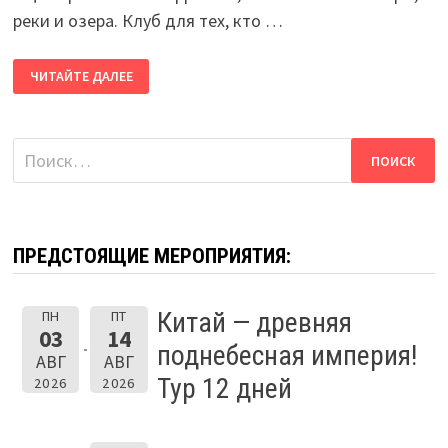
реки и озера. Клуб для тех, кто …
ДОБРО
ЧИТАЙТЕ ДАЛЕЕ
ПОЖАЛОВАТЬ,
ДОРОГОЙ
ДРУГ!
Найти:
ПРЕДСТОЯЩИЕ МЕРОПРИЯТИЯ:
Китай — древняя
ПН
ПТ
03
14
поднебесная империя!
АВГ
АВГ
Тур 12 дней
2026
2026