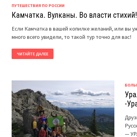
ПУТЕШЕСТВИЯ ПО РОССИИ
Камчатка. Вулканы. Во власти стихий
Если Камчатка в вашей копилке желаний, или вы у
много всего увидели, то такой тур точно для вас!
КАМЧАТКА.
ЧИТАЙТЕ ДАЛЕЕ
ВУЛКАНЫ.
ВО
ВЛАСТИ
СТИХИЙ!
БОЛЬ
Ура
-Ур
Друз
Русс
— УР