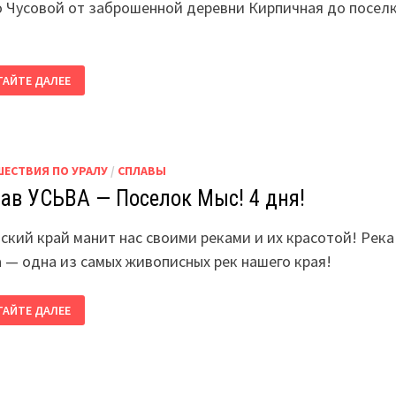
о Чусовой от заброшенной деревни Кирпичная до посел
П
ТАЙТЕ ДАЛЕЕ
ЛАВ
ОВОЙ!
СЁЛОК
Н
ШЕСТВИЯ ПО УРАЛУ
/
СПЛАВЫ
ЙТ
!
ав УСЬВА — Поселок Мыс! 4 дня!
ский край манит нас своими реками и их красотой! Река
а — одна из самых живописных рек нашего края!
ЛАВ
ТАЙТЕ ДАЛЕЕ
ВА
СЕЛОК
С!
!