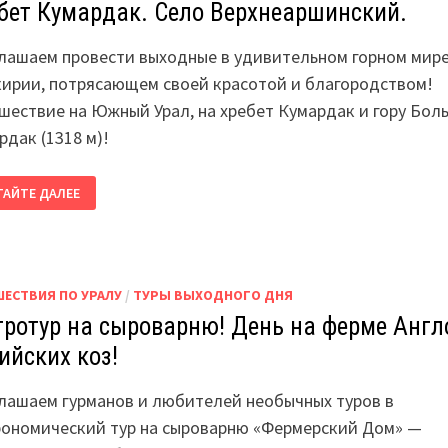
бет Кумардак. Село Верхнеаршинский.
лашаем провести выходные в удивительном горном мир
ирии, потрясающем своей красотой и благородством!
шествие на Южный Урал, на хребет Кумардак и гору Бол
рдак (1318 м)!
БЕТ
ТАЙТЕ ДАЛЕЕ
АРДАК.
ЛО
РХНЕАРШИНСКИЙ.
ШЕСТВИЯ ПО УРАЛУ
/
ТУРЫ ВЫХОДНОГО ДНЯ
тротур на сыроварню! День на ферме Англ
ийских коз!
лашаем гурманов и любителей необычных туров в
рономический тур на сыроварню «Фермерский Дом» —