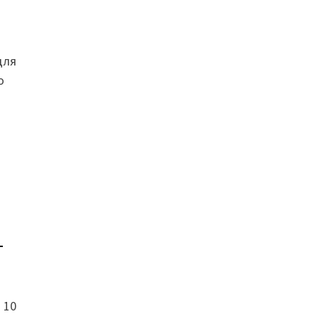
для
о
Т
 10