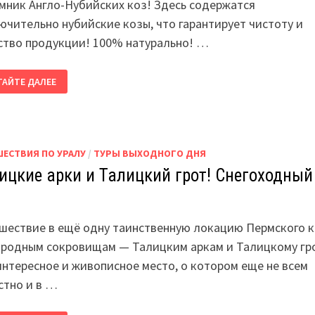
мник Англо-Нубийских коз! Здесь содержатся
ючительно нубийские козы, что гарантирует чистоту и
ство продукции! 100% натурально! …
ТРОТУР
ТАЙТЕ ДАЛЕЕ
РОВАРНЮ!
НЬ
РМЕ
ЛО-
БИЙСКИХ
ШЕСТВИЯ ПО УРАЛУ
/
ТУРЫ ВЫХОДНОГО ДНЯ
!
ицкие арки и Талицкий грот! Снегоходный
шествие в ещё одну таинственную локацию Пермского к
иродным сокровищам — Талицким аркам и Талицкому гр
интересное и живописное место, о котором еще не всем
стно и в …