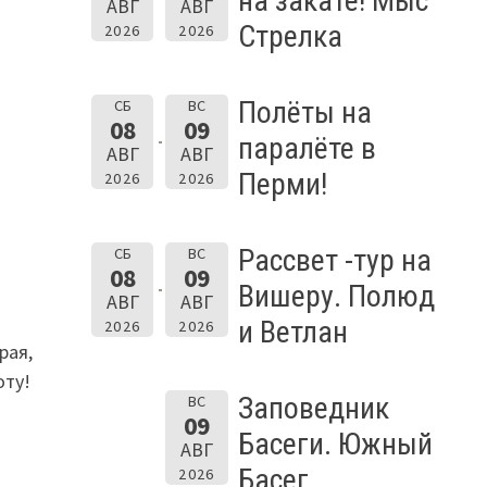
на закате! Мыс
АВГ
АВГ
Стрелка
2026
2026
Полёты на
СБ
ВС
08
09
паралёте в
АВГ
АВГ
Перми!
2026
2026
Рассвет -тур на
СБ
ВС
08
09
Вишеру. Полюд
АВГ
АВГ
и Ветлан
2026
2026
рая,
оту!
Заповедник
ВС
09
Басеги. Южный
АВГ
Басег.
2026