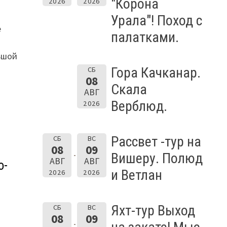
"Корона
2026
2026
Урала"! Поход с
е
палатками.
ьшой
Гора Качканар.
СБ
08
Скала
АВГ
Верблюд.
2026
Рассвет -тур на
СБ
ВС
08
09
Вишеру. Полюд
АВГ
АВГ
о-
и Ветлан
2026
2026
Яхт-тур Выход
СБ
ВС
08
09