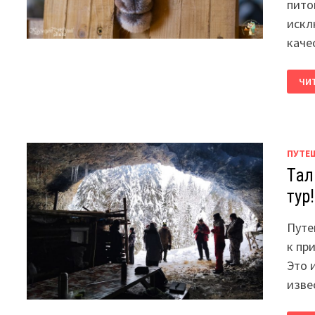
пито
искл
каче
ГАС
ЧИ
НА
СЫ
ДЕ
НА
ФЕ
АНГ
НУ
ПУТЕ
КОЗ
Тал
тур!
Путе
к пр
Это 
изве