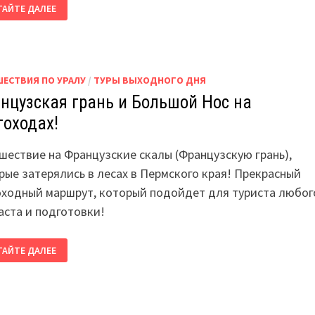
ЛИЦКИЕ
ТАЙТЕ ДАЛЕЕ
КИ
ЛИЦКИЙ
Т!
ЕГОХОДНЫЙ
!
ШЕСТВИЯ ПО УРАЛУ
/
ТУРЫ ВЫХОДНОГО ДНЯ
нцузская грань и Большой Нос на
гоходах!
шествие на Французские скалы (Французскую грань),
рые затерялись в лесах в Пермского края! Прекрасный
оходный маршрут, который подойдет для туриста любог
аста и подготовки!
АНЦУЗСКАЯ
ТАЙТЕ ДАЛЕЕ
НЬ
ЛЬШОЙ
С
ГОХОДАХ!