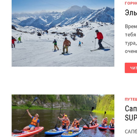
ГОРН
Эль
Врем
тебя
тура
очен
ЭЛЬ
ЧИ
И
ЧЕГ
ГО
ТУР
ПУТЕ
Сап
SUP
САПб