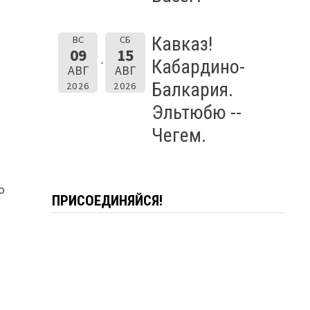
Кавказ!
ВС
СБ
09
15
Кабардино-
АВГ
АВГ
Балкария.
2026
2026
Эльтюбю --
Чегем.
о
ПРИСОЕДИНЯЙСЯ!