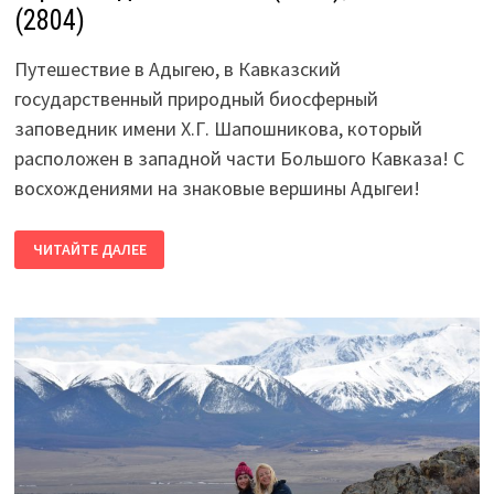
(2804)
Путешествие в Адыгею, в Кавказский
государственный природный биосферный
заповедник имени Х.Г. Шапошникова, который
расположен в западной части Большого Кавказа! С
восхождениями на знаковые вершины Адыгеи!
ГОРНАЯ
ЧИТАЙТЕ ДАЛЕЕ
АДЫГЕЯ!
ФИШТ
(2868),
ОШТЕН
(2804)