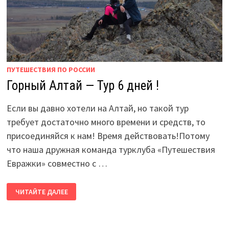
ПУТЕШЕСТВИЯ ПО РОССИИ
Горный Алтай — Тур 6 дней !
Если вы давно хотели на Алтай, но такой тур
требует достаточно много времени и средств, то
присоединяйся к нам! Время действовать!Потому
что наша дружная команда турклуба «Путешествия
Евражки» совместно с …
ГОРНЫЙ
ЧИТАЙТЕ ДАЛЕЕ
АЛТАЙ
—
ТУР
6
ДНЕЙ !