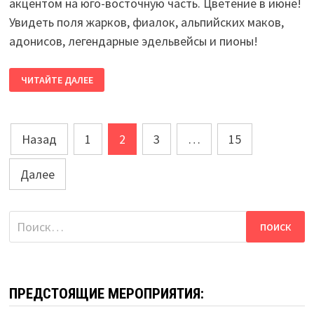
акцентом на юго-восточную часть. Цветение в июне!
Увидеть поля жарков, фиалок, альпийских маков,
адонисов, легендарные эдельвейсы и пионы!
ЦВЕТЕНИЕ
ЧИТАЙТЕ ДАЛЕЕ
ГОРНОГО
АЛТАЯ.
АВТОРСКИЙ,
ЭКСПЕДИЦИОННЫЙ
ТУР.
Пагинация
Назад
1
2
3
…
15
записей
Далее
Найти:
ПРЕДСТОЯЩИЕ МЕРОПРИЯТИЯ: