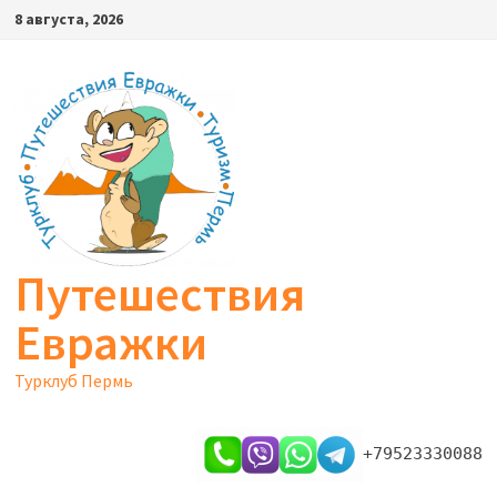
Перейти
8 августа, 2026
к
содержимому
Путешествия
Евражки
Турклуб Пермь
+79523330088