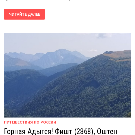
МОТО-
ЧИТАЙТЕ ДАЛЕЕ
ТУР
НА
ОЗЕРО
НЮХТИ!
БАЙК-
ТУР
ПЕРМЬ.
ПУТЕШЕСТВИЯ ПО РОССИИ
Горная Адыгея! Фишт (2868), Оштен