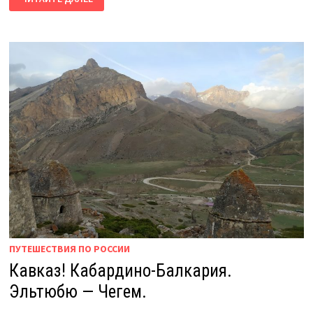
СТОЛБЫ
С
НОЧЕВКОЙ
НА
ВЕРШИНЕ!
ЗАКАТ
—
РАССВЕТ!
ПУТЕШЕСТВИЯ ПО РОССИИ
Кавказ! Кабардино-Балкария.
Эльтюбю — Чегем.