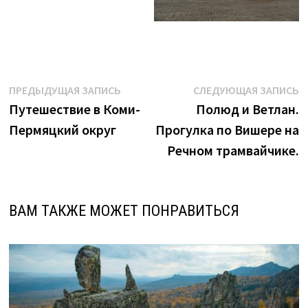
Навигация
Предыдущая
С
ПРЕДЫДУЩАЯ ЗАПИСЬ
СЛЕДУЮЩАЯ ЗАПИСЬ
запись:
з
Путешествие в Коми-
Полюд и Ветлан.
по
Пермяцкий округ
Прогулка по Вишере на
записям
Речном трамвайчике.
ВАМ ТАКЖЕ МОЖЕТ ПОНРАВИТЬСЯ