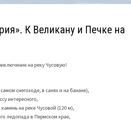
ия». К Великану и Печке на
риключение на реку Чусовую!
самом снегоходе, в санях и на банане),
ссу интересного,
амень на реке Чусовой (120 м),
го ледопада в Пермском крае,