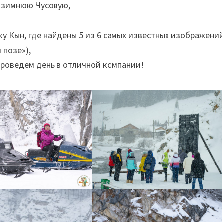
а зимнюю Чусовую,
у Кын, где найдены 5 из 6 самых известных изображени
 позе»),
роведем день в отличной компании!