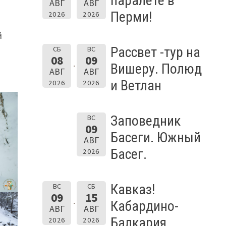
паралёте в
АВГ
АВГ
Перми!
2026
2026
й
Рассвет -тур на
СБ
ВС
08
09
Вишеру. Полюд
АВГ
АВГ
и Ветлан
2026
2026
Заповедник
ВС
09
Басеги. Южный
АВГ
Басег.
2026
Кавказ!
ВС
СБ
09
15
Кабардино-
АВГ
АВГ
Балкария.
2026
2026