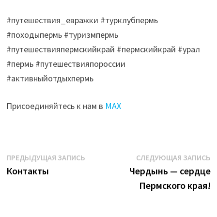
#путешествия_евражки #турклубпермь
#походыпермь #туризмпермь
#путешествияпермскийкрай #пермскийкрай #урал
#пермь #путешествияпороссии
#активныйотдыхпермь
Присоединяйтесь к нам в
МАХ
Навигация
Предыдущая
С
ПРЕДЫДУЩАЯ ЗАПИСЬ
СЛЕДУЮЩАЯ ЗАПИСЬ
запись:
з
Контакты
Чердынь — сердце
по
Пермского края!
записям