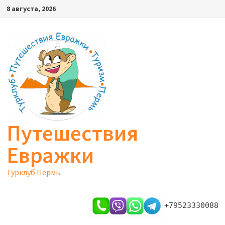
Перейти
8 августа, 2026
к
содержимому
Путешествия
Евражки
Турклуб Пермь
+79523330088