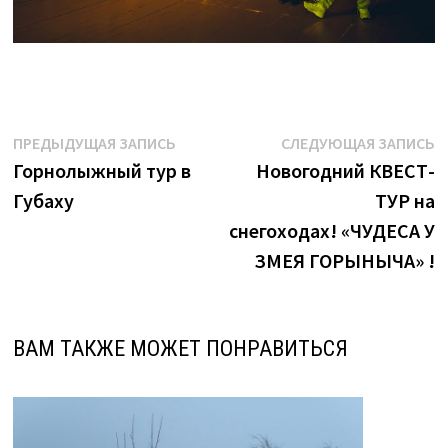
Навигация
Предыдущая
С
ПРЕДЫДУЩАЯ ЗАПИСЬ
СЛЕДУЮЩАЯ ЗАПИСЬ
запись:
з
Горнолыжный тур в
Новогодний КВЕСТ-
по
Губаху
ТУР на
записям
снегоходах! «ЧУДЕСА У
ЗМЕЯ ГОРЫНЫЧА» !
ВАМ ТАКЖЕ МОЖЕТ ПОНРАВИТЬСЯ