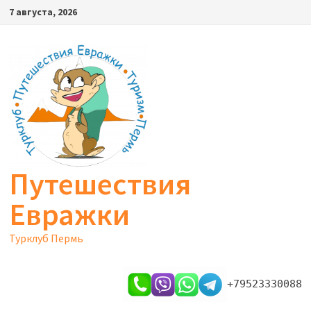
Перейти
7 августа, 2026
к
содержимому
Путешествия
Евражки
Турклуб Пермь
+79523330088