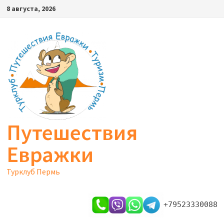
Перейти
8 августа, 2026
к
содержимому
Путешествия
Евражки
Турклуб Пермь
+79523330088