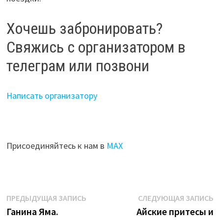
Хочешь забронировать?
Свяжись с организатором в
телеграм или позвони
Написать организатору
Присоединяйтесь к нам в
МАХ
Навигация
Предыдущая
С
ПРЕДЫДУЩАЯ ЗАПИСЬ
СЛЕДУЮЩАЯ ЗАПИСЬ
запись:
з
Ганина Яма.
Айские притесы и
по