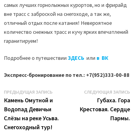
самых лучших горнолыжных курортов, но и фрирайд
вне трасс с заброской на снегоходе, а так же,
отличный отдых после катания! Невероятное
количество снежных трасс и кучу ярких впечатлений
гаранитируем!
Подробнее о путешествии
ЗДЕСЬ
или
в ВК
Экспресс-бронирование по тел.: +7(952)333-00-88
Навигация
Предыдущая
С
ПРЕДЫДУЩАЯ ЗАПИСЬ
СЛЕДУЮЩАЯ ЗАПИСЬ
запись:
з
Камень Омутной и
Губаха. Гора
по
Водопад Девичьи
Крестовая. Сердце
записям
Слёзы на реке Усьва.
Пармы.
Снегоходный тур!