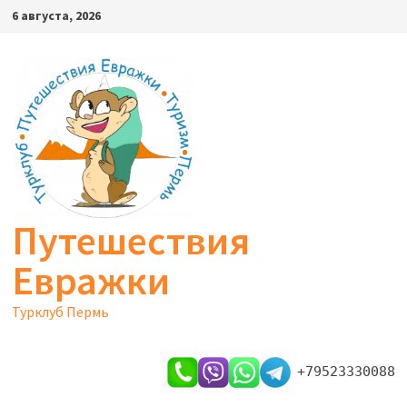
Перейти
6 августа, 2026
к
содержимому
Путешествия
Евражки
Турклуб Пермь
+79523330088