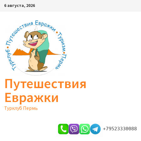
Перейти
6 августа, 2026
к
содержимому
Путешествия
Евражки
Турклуб Пермь
+79523330088