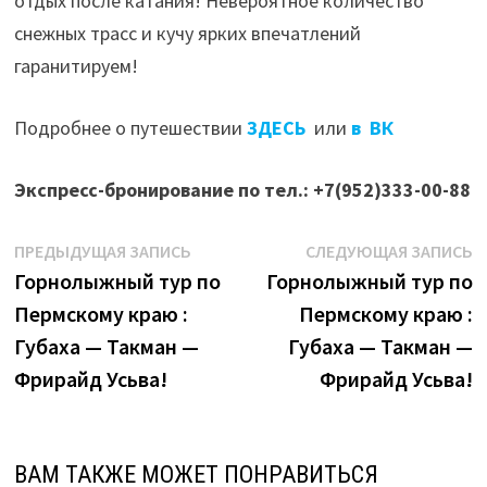
отдых после катания! Невероятное количество
снежных трасс и кучу ярких впечатлений
гаранитируем!
Подробнее о путешествии
ЗДЕСЬ
или
в ВК
Экспресс-бронирование по тел.: +7(952)333-00-88
Навигация
Предыдущая
С
ПРЕДЫДУЩАЯ ЗАПИСЬ
СЛЕДУЮЩАЯ ЗАПИСЬ
запись:
з
Горнолыжный тур по
Горнолыжный тур по
по
Пермскому краю :
Пермскому краю :
записям
Губаха — Такман —
Губаха — Такман —
Фрирайд Усьва!
Фрирайд Усьва!
ВАМ ТАКЖЕ МОЖЕТ ПОНРАВИТЬСЯ