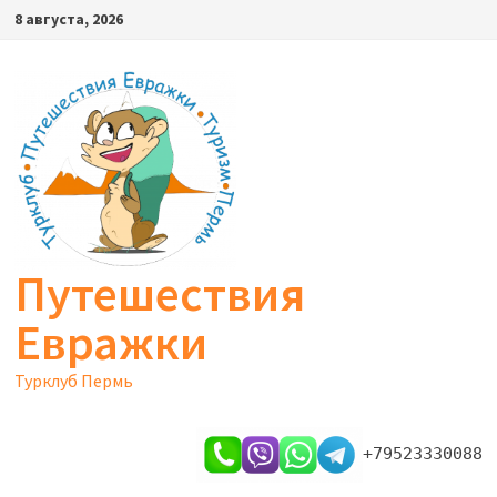
Перейти
8 августа, 2026
к
содержимому
Путешествия
Евражки
Турклуб Пермь
+79523330088