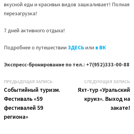
вкусной еды и красивых видов зашкаливает! Полная
перезагрузка!
7 дней активного отдыха!
Подробнее о путешествии
ЗДЕСЬ
или
в ВК
Экспресс-бронирование по тел.: +7(952)333-00-88
Навигация
Предыдущая
С
ПРЕДЫДУЩАЯ ЗАПИСЬ
СЛЕДУЮЩАЯ ЗАПИСЬ
запись:
з
Событийный туризм.
Яхт-тур «Уральский
по
Фестиваль «59
круиз». Выход на
записям
фестивалей 59
закате!
региона»