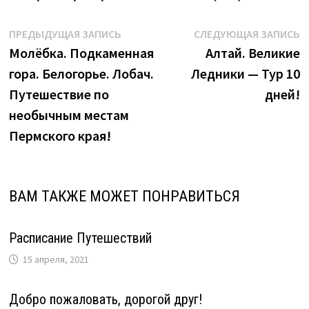
Навигация
Предыдущая
С
ПРЕДЫДУЩАЯ ЗАПИСЬ
СЛЕДУЮЩАЯ ЗАПИСЬ
запись:
з
Молёбка. Подкаменная
Алтай. Великие
по
гора. Белогорье. Лобач.
Ледники — Тур 10
записям
Путешествие по
дней!
необычным местам
Пермского края!
ВАМ ТАКЖЕ МОЖЕТ ПОНРАВИТЬСЯ
Расписание Путешествий
15 апреля, 2021
Добро пожаловать, дорогой друг!