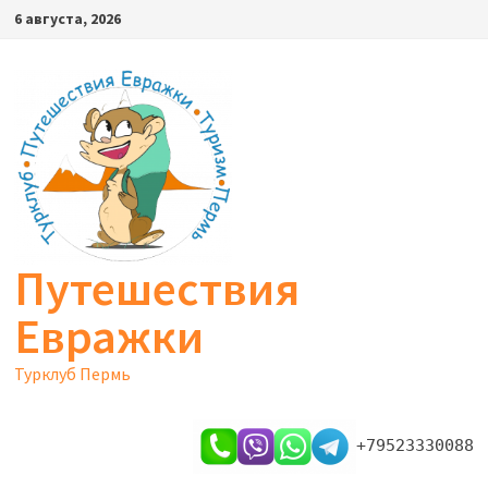
Перейти
6 августа, 2026
к
содержимому
Путешествия
Евражки
Турклуб Пермь
+79523330088