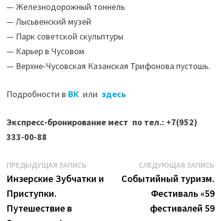
— Железнодорожный тоннель
— Лысьвенский музей
— Парк советской скульптуры
— Карьер в Чусовом
— Верхне-Чусовская Казанская Трифонова пустошь.
Подробности в
ВК
или
здесь
Экспресс-бронирование мест по тел.: +7(952)
333-00-88
Навигация
Предыдущая
С
ПРЕДЫДУЩАЯ ЗАПИСЬ
СЛЕДУЮЩАЯ ЗАПИСЬ
запись:
з
Инзерские Зубчатки и
Событийный туризм.
по
Приступки.
Фестиваль «59
записям
Путешествие в
фестивалей 59