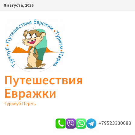
Перейти
8 августа, 2026
к
содержимому
Путешествия
Евражки
Турклуб Пермь
+79523330088