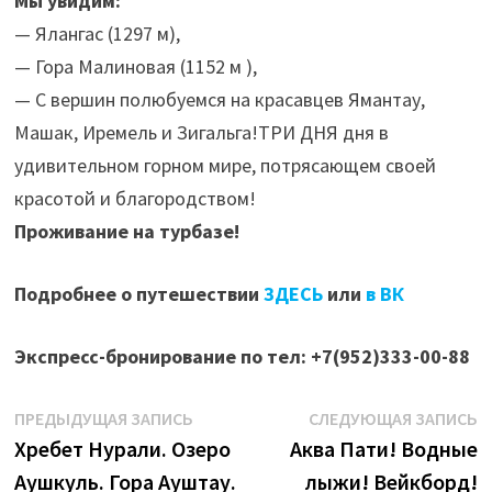
Мы увидим:
— Ялангас (1297 м),
— Гора Малиновая (1152 м ),
— С вершин полюбуемся на красавцев Ямантау,
Машак, Иремель и Зигальга!ТРИ ДНЯ дня в
удивительном горном мире, потрясающем своей
красотой и благородством!
Проживание на турбазе!
Подробнее о путешествии
ЗДЕСЬ
или
в ВК
Экспресс-бронирование по тел: +7(952)333-00-88
Навигация
Предыдущая
С
ПРЕДЫДУЩАЯ ЗАПИСЬ
СЛЕДУЮЩАЯ ЗАПИСЬ
запись:
з
Хребет Нурали. Озеро
Аква Пати! Водные
по
Аушкуль. Гора Ауштау.
лыжи! Вейкборд!