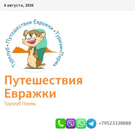
Перейти
6 августа, 2026
к
содержимому
Путешествия
Евражки
Турклуб Пермь
+79523330088