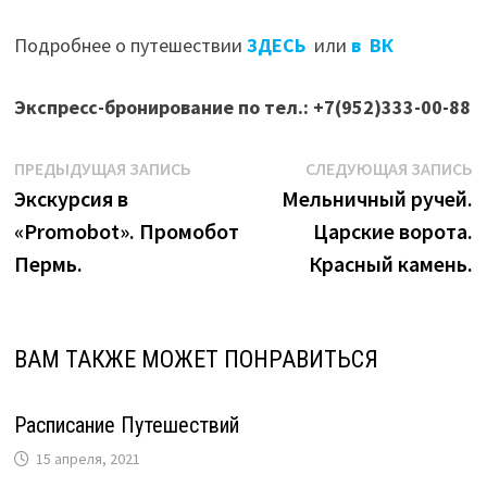
Подробнее о путешествии
ЗДЕСЬ
или
в ВК
Экспресс-бронирование по тел.: +7(952)333-00-88
Навигация
Предыдущая
С
ПРЕДЫДУЩАЯ ЗАПИСЬ
СЛЕДУЮЩАЯ ЗАПИСЬ
запись:
з
Экскурсия в
Мельничный ручей.
по
«Promobot». Промобот
Царские ворота.
записям
Пермь.
Красный камень.
ВАМ ТАКЖЕ МОЖЕТ ПОНРАВИТЬСЯ
Расписание Путешествий
15 апреля, 2021