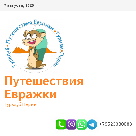
Перейти
7 августа, 2026
к
содержимому
Путешествия
Евражки
Турклуб Пермь
+79523330088