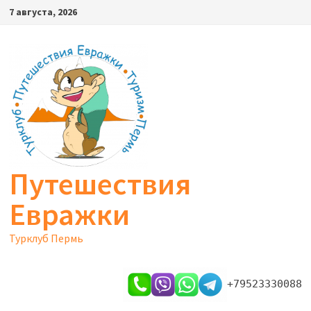
Перейти
7 августа, 2026
к
содержимому
Путешествия
Евражки
Турклуб Пермь
+79523330088