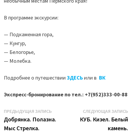
необычным местам Пермского края!
В программе экскурсии:
— Подкаменная гора,
— Кунгур,
— Белогорье,
— Молебка.
Подробнее о путешествии
ЗДЕСЬ
или в
ВК
Экспресс-бронирование по тел.: +7(952)333-00-88
Навигация
Предыдущая
С
ПРЕДЫДУЩАЯ ЗАПИСЬ
СЛЕДУЮЩАЯ ЗАПИСЬ
запись:
з
Добрянка. Полазна.
КУБ. Кизел. Белый
по
Мыс Стрелка.
камень.