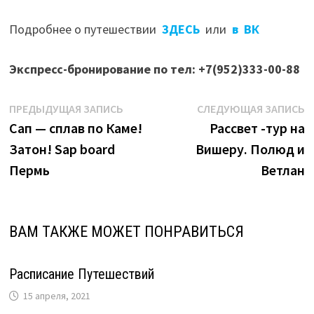
Подробнее о путешествии
ЗДЕСЬ
или
в ВК
Экспресс-бронирование по тел: +7(952)333-00-88
Навигация
Предыдущая
С
ПРЕДЫДУЩАЯ ЗАПИСЬ
СЛЕДУЮЩАЯ ЗАПИСЬ
запись:
з
Сап — сплав по Каме!
Рассвет -тур на
по
Затон! Sap board
Вишеру. Полюд и
записям
Пермь
Ветлан
ВАМ ТАКЖЕ МОЖЕТ ПОНРАВИТЬСЯ
Расписание Путешествий
15 апреля, 2021