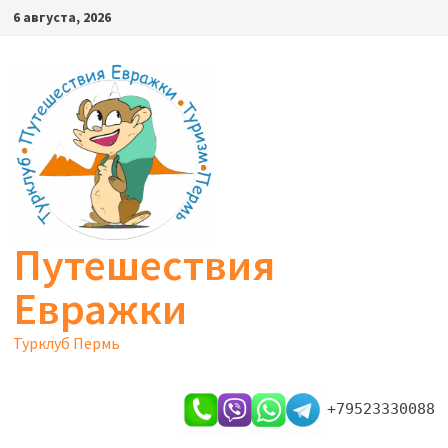
Перейти
6 августа, 2026
к
содержимому
Путешествия
Евражки
Турклуб Пермь
+79523330088