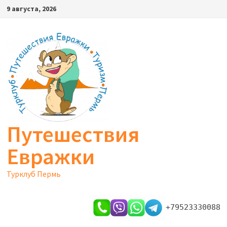
Перейти
9 августа, 2026
к
содержимому
Путешествия
Евражки
Турклуб Пермь
+79523330088