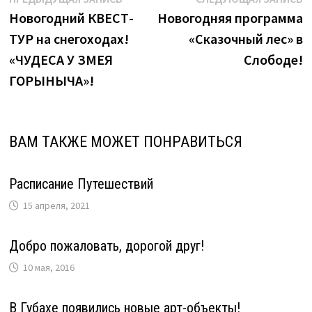
Навигация
запись:
з
Новогодний КВЕСТ-
Новогодняя программа
по
ТУР на снегоходах!
«Сказочный лес» в
записям
«ЧУДЕСА У ЗМЕЯ
Слободе!
ГОРЫНЫЧА»!
ВАМ ТАКЖЕ МОЖЕТ ПОНРАВИТЬСЯ
Расписание Путешествий
15 апреля, 2021
Добро пожаловать, дорогой друг!
10 мая, 2016
В Губахе появились новые арт-объекты!