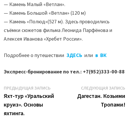
— Камень Малый «Ветлан».
— Камень Большой «Ветлан» (120 м)
— Камень «Полюд»(527 м). Здесь проводились
съёмки сюжетов фильма Леонида Парфёнова и
Алексея Иванова «Хребет России».
Подробнее о путешествии
ЗДЕСЬ
или
в ВК
Экспресс-бронирование по тел.: +7(952)333-00-88
Навигация
Предыдущая
С
ПРЕДЫДУЩАЯ ЗАПИСЬ
СЛЕДУЮЩАЯ ЗАПИСЬ
запись:
з
Яхт-тур «Уральский
Дагестан. Козьими
по
круиз». Основы
Тропами!
записям
яхтинга.