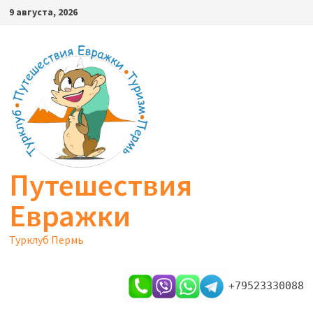
Перейти
9 августа, 2026
к
содержимому
Путешествия
Евражки
Турклуб Пермь
+79523330088