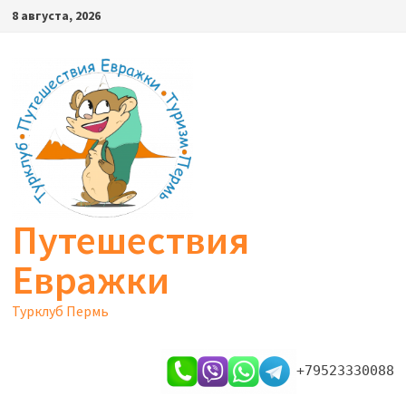
Перейти
8 августа, 2026
к
содержимому
Путешествия
Евражки
Турклуб Пермь
+79523330088