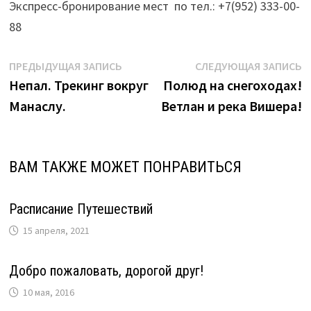
Экспресс-бронирование мест по тел.: +7(952) 333-00-
88
Навигация
Предыдущая
С
ПРЕДЫДУЩАЯ ЗАПИСЬ
СЛЕДУЮЩАЯ ЗАПИСЬ
запись:
з
Непал. Трекинг вокруг
Полюд на снегоходах!
по
Манаслу.
Ветлан и река Вишера!
записям
ВАМ ТАКЖЕ МОЖЕТ ПОНРАВИТЬСЯ
Расписание Путешествий
15 апреля, 2021
Добро пожаловать, дорогой друг!
10 мая, 2016