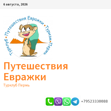
Перейти
6 августа, 2026
к
содержимому
Путешествия
Евражки
Турклуб Пермь
+79523330088