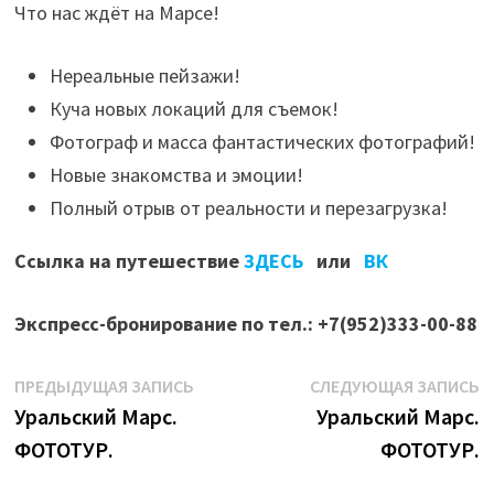
Что нас ждёт на Марсе!
Нереальные пейзажи!
Куча новых локаций для съемок!
Фотограф и масса фантастических фотографий!
Новые знакомства и эмоции!
Полный отрыв от реальности и перезагрузка!
Ссылка на путешествие
ЗДЕСЬ
или
ВК
Экспресс-бронирование по тел.: +7(952)333-00-88
Навигация
Предыдущая
С
ПРЕДЫДУЩАЯ ЗАПИСЬ
СЛЕДУЮЩАЯ ЗАПИСЬ
запись:
з
Уральский Марс.
Уральский Марс.
по
ФОТОТУР.
ФОТОТУР.
записям