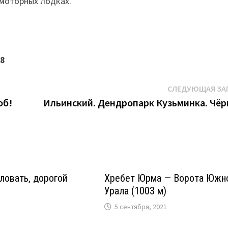
 моторных лодках.
88
СЛЕДУЮЩАЯ ЗА
об!
Ильинский. Дендропарк Кузьминка. Чёр
ловать, дорогой
Хребет Юрма — Ворота Южн
Урала (1003 м)
5 сентября, 2021