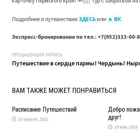
карточку Пермского края!
Тур с заброской на
Подробнее о путешествии
ЗДЕСЬ
или
в ВК
Экспресс-бронирование по тел.: +7(952)333-00-
Навигация
Предыдущая
ПРЕДЫДУЩАЯ ЗАПИСЬ
запись:
Путешествие в сердце пармы! Чердынь! Ныр
по
записям
ВАМ ТАКЖЕ МОЖЕТ ПОНРАВИТЬСЯ
Расписание Путешествий
Добро пожа
друг!
15 апреля, 2021
10 мая, 2016