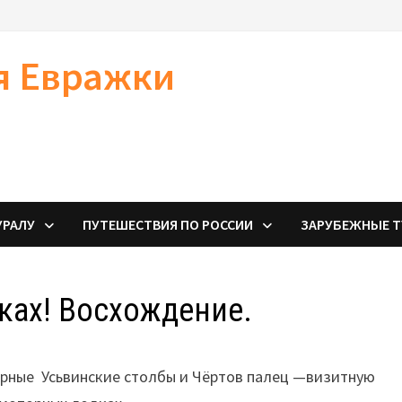
я Евражки
УРАЛУ
ПУТЕШЕСТВИЯ ПО РОССИИ
ЗАРУБЕЖНЫЕ 
ках! Восхождение.
арные Усьвинские столбы и Чёртов палец —визитную