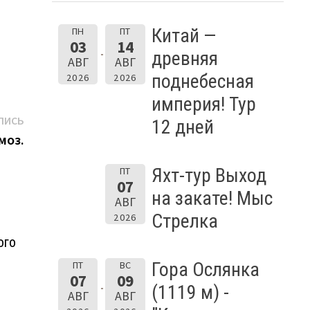
Китай —
ПН
ПТ
03
14
древняя
АВГ
АВГ
поднебесная
2026
2026
империя! Тур
Следующая
ПИСЬ
12 дней
запись:
моз.
Яхт-тур Выход
ПТ
07
на закате! Мыс
АВГ
Стрелка
2026
ого
Гора Ослянка
ПТ
ВС
07
09
(1119 м) -
АВГ
АВГ