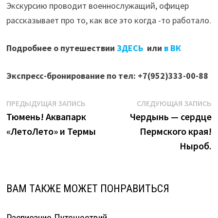
Экскурсию проводит военнослужащий, офицер
рассказывает про то, как все это когда -то работало.
Подробнее о путешествии
ЗДЕСЬ
или
в ВК
Экспресс-бронирование по тел: +7(952)333-00-88
Навигация
Предыдущая
С
ПРЕДЫДУЩАЯ ЗАПИСЬ
СЛЕДУЮЩАЯ ЗАПИСЬ
запись:
з
Тюмень! Аквапарк
Чердынь — сердце
по
«ЛетоЛето» и Термы
Пермского края!
записям
Ныроб.
ВАМ ТАКЖЕ МОЖЕТ ПОНРАВИТЬСЯ
Расписание Путешествий