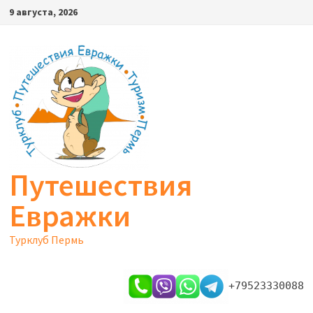
Перейти
9 августа, 2026
к
содержимому
Путешествия
Евражки
Турклуб Пермь
+79523330088