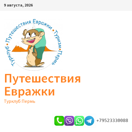
Перейти
9 августа, 2026
к
содержимому
Путешествия
Евражки
Турклуб Пермь
+79523330088