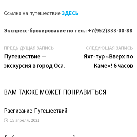
Ссылка на путешествие
ЗДЕСЬ
Экспресс-бронирование по тел.: +7(952)333-00-88
Навигация
Предыдущая
С
ПРЕДЫДУЩАЯ ЗАПИСЬ
СЛЕДУЮЩАЯ ЗАПИСЬ
запись:
з
Путешествие —
Яхт-тур «Вверх по
по
экскурсия в город Оса.
Каме»! 6 часов
записям
ВАМ ТАКЖЕ МОЖЕТ ПОНРАВИТЬСЯ
Расписание Путешествий
15 апреля, 2021