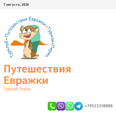
Перейти
7 августа, 2026
к
содержимому
Путешествия
Евражки
Турклуб Пермь
+79523330088