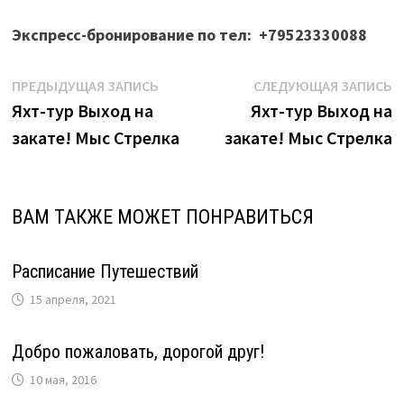
Экспресс-бронирование по тел: +79523330088
Навигация
Предыдущая
С
ПРЕДЫДУЩАЯ ЗАПИСЬ
СЛЕДУЮЩАЯ ЗАПИСЬ
запись:
з
Яхт-тур Выход на
Яхт-тур Выход на
по
закате! Мыс Стрелка
закате! Мыс Стрелка
записям
ВАМ ТАКЖЕ МОЖЕТ ПОНРАВИТЬСЯ
Расписание Путешествий
15 апреля, 2021
Добро пожаловать, дорогой друг!
10 мая, 2016