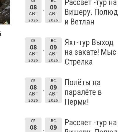
Рассвет -тур на
СБ
ВС
08
09
Вишеру. Полюд
АВГ
АВГ
и Ветлан
2026
2026
й
Яхт-тур Выход
СБ
ВС
08
09
на закате! Мыс
АВГ
АВГ
Стрелка
2026
2026
Полёты на
СБ
ВС
08
09
паралёте в
АВГ
АВГ
Перми!
2026
2026
Рассвет -тур на
СБ
ВС
08
09