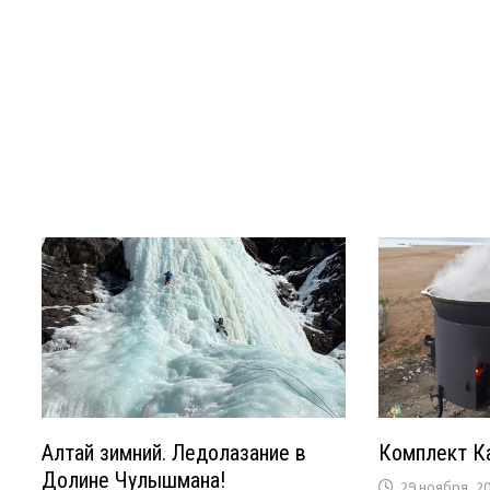
Алтай зимний. Ледолазание в
Комплект Ка
Долине Чулышмана!
29 ноября, 2