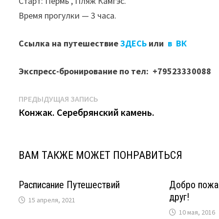
Старт: Пермь , Пляж Камгэс.
Время прогулки — 3 часа.
Ссылка на путешествие
ЗДЕСЬ
или
в ВК
Экспресс-бронирование по тел: +79523330088
Навигация
Предыдущая
ПРЕДЫДУЩАЯ ЗАПИСЬ
запись:
Конжак. Серебрянский камень.
по
записям
ВАМ ТАКЖЕ МОЖЕТ ПОНРАВИТЬСЯ
Расписание Путешествий
Добро пожа
друг!
15 апреля, 2021
10 мая, 2016