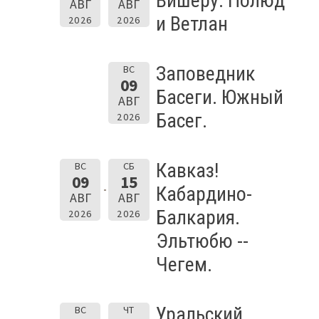
Вишеру. Полюд
АВГ
АВГ
и Ветлан
2026
2026
Заповедник
ВС
09
Басеги. Южный
АВГ
Басег.
2026
Кавказ!
ВС
СБ
09
15
Кабардино-
АВГ
АВГ
Балкария.
2026
2026
Эльтюбю --
Чегем.
Уральский
ВС
ЧТ