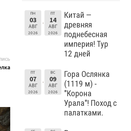
Китай —
ПН
ПТ
03
14
древняя
АВГ
АВГ
поднебесная
2026
2026
империя! Тур
12 дней
Следующая
ПИСЬ
запись:
елка
Гора Ослянка
ПТ
ВС
07
09
(1119 м) -
АВГ
АВГ
"Корона
2026
2026
Урала"! Поход с
палатками.