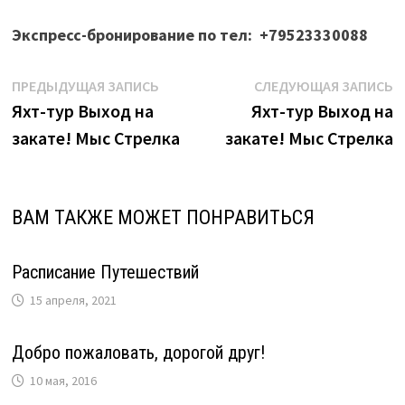
Экспресс-бронирование по тел: +79523330088
Навигация
Предыдущая
С
ПРЕДЫДУЩАЯ ЗАПИСЬ
СЛЕДУЮЩАЯ ЗАПИСЬ
запись:
з
Яхт-тур Выход на
Яхт-тур Выход на
по
закате! Мыс Стрелка
закате! Мыс Стрелка
записям
ВАМ ТАКЖЕ МОЖЕТ ПОНРАВИТЬСЯ
Расписание Путешествий
15 апреля, 2021
Добро пожаловать, дорогой друг!
10 мая, 2016