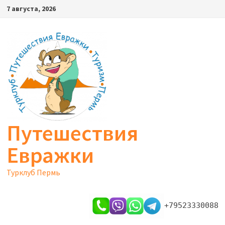
Перейти
7 августа, 2026
к
содержимому
Путешествия
Евражки
Турклуб Пермь
+79523330088