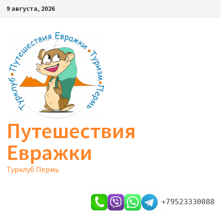
Перейти
9 августа, 2026
к
содержимому
Путешествия
Евражки
Турклуб Пермь
+79523330088