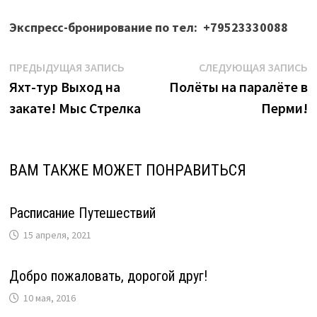
Экспресс-бронирование по тел: +79523330088
Навигация
Предыдущая
С
ПРЕДЫДУЩАЯ ЗАПИСЬ
СЛЕДУЮЩАЯ ЗАПИСЬ
запись:
з
Яхт-тур Выход на
Полёты на паралёте в
по
закате! Мыс Стрелка
Перми!
записям
ВАМ ТАКЖЕ МОЖЕТ ПОНРАВИТЬСЯ
Расписание Путешествий
15 апреля, 2021
Добро пожаловать, дорогой друг!
10 мая, 2016