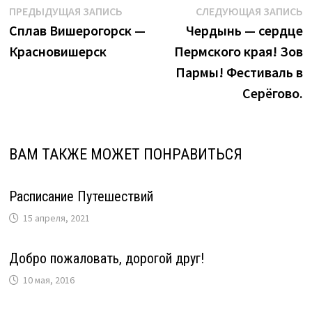
Навигация
Предыдущая
С
ПРЕДЫДУЩАЯ ЗАПИСЬ
СЛЕДУЮЩАЯ ЗАПИСЬ
запись:
з
Сплав Вишерогорск —
Чердынь — сердце
по
Красновишерск
Пермского края! Зов
записям
Пармы! Фестиваль в
Серёгово.
ВАМ ТАКЖЕ МОЖЕТ ПОНРАВИТЬСЯ
Расписание Путешествий
15 апреля, 2021
Добро пожаловать, дорогой друг!
10 мая, 2016