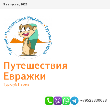
Перейти
9 августа, 2026
к
содержимому
Путешествия
Евражки
Турклуб Пермь
+79523330088