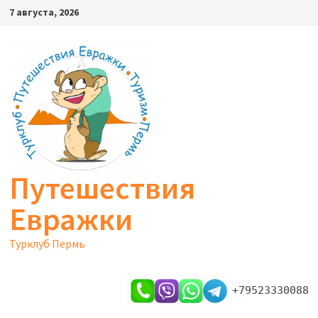
Перейти
7 августа, 2026
к
содержимому
Путешествия
Евражки
Турклуб Пермь
+79523330088