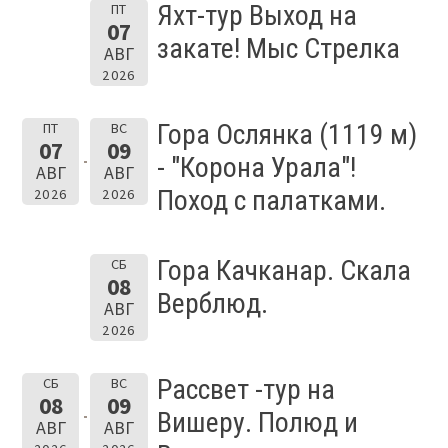
Яхт-тур Выход на
ПТ
07
закате! Мыс Стрелка
АВГ
2026
Гора Ослянка (1119 м)
ПТ
ВС
07
09
- "Корона Урала"!
АВГ
АВГ
Поход с палатками.
2026
2026
Гора Качканар. Скала
СБ
08
Верблюд.
АВГ
2026
Рассвет -тур на
СБ
ВС
08
09
Вишеру. Полюд и
АВГ
АВГ