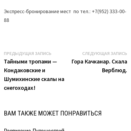
Экспресс-бронирование мест по тел.: +7(952) 333-00-
88
Навигация
Предыдущая
С
ПРЕДЫДУЩАЯ ЗАПИСЬ
СЛЕДУЮЩАЯ ЗАПИСЬ
запись:
з
Тайными тропами —
Гора Качканар. Скала
по
Кондаковские и
Верблюд.
записям
Шумихинские скалы на
снегоходах!
ВАМ ТАКЖЕ МОЖЕТ ПОНРАВИТЬСЯ
Расписание Путешествий