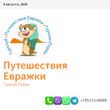
Перейти
9 августа, 2026
к
содержимому
Путешествия
Евражки
Турклуб Пермь
+79523330088