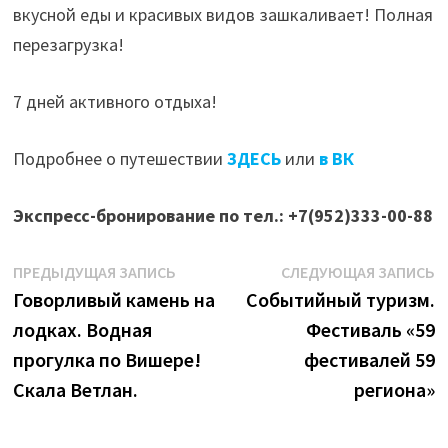
вкусной еды и красивых видов зашкаливает! Полная
перезагрузка!
7 дней активного отдыха!
Подробнее о путешествии
ЗДЕСЬ
или
в ВК
Экспресс-бронирование по тел.: +7(952)333-00-88
Навигация
Предыдущая
С
ПРЕДЫДУЩАЯ ЗАПИСЬ
СЛЕДУЮЩАЯ ЗАПИСЬ
запись:
з
Говорливый камень на
Событийный туризм.
по
лодках. Водная
Фестиваль «59
записям
прогулка по Вишере!
фестивалей 59
Скала Ветлан.
региона»