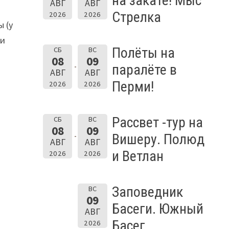
на закате! Мыс
АВГ
АВГ
Стрелка
2026
2026
ы (у
 и
Полёты на
СБ
ВС
08
09
паралёте в
АВГ
АВГ
Перми!
2026
2026
Рассвет -тур на
СБ
ВС
08
09
Вишеру. Полюд
АВГ
АВГ
и Ветлан
2026
2026
Заповедник
ВС
09
Басеги. Южный
АВГ
Басег.
2026