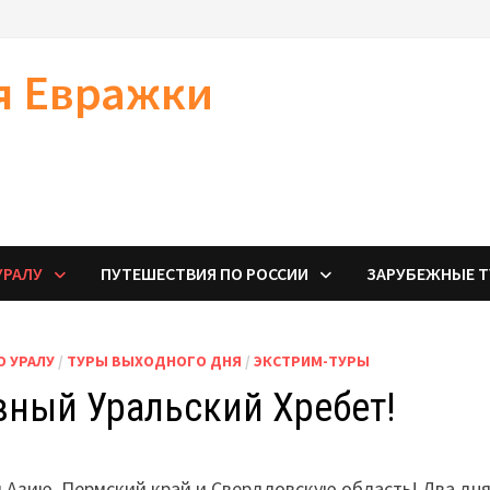
я Евражки
УРАЛУ
ПУТЕШЕСТВИЯ ПО РОССИИ
ЗАРУБЕЖНЫЕ 
О УРАЛУ
/
ТУРЫ ВЫХОДНОГО ДНЯ
/
ЭКСТРИМ-ТУРЫ
вный Уральский Хребет!
и Азию, Пермский край и Свердловскую область! Два дн