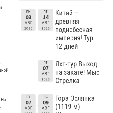
й
Китай —
ПН
ПТ
03
14
древняя
АВГ
АВГ
поднебесная
2026
2026
империя! Тур
12 дней
с
Яхт-тур Выход
ПТ
07
одной
на закате! Мыс
АВГ
Стрелка
2026
Гора Ослянка
ПТ
ВС
 На
07
09
(1119 м) -
о
АВГ
АВГ