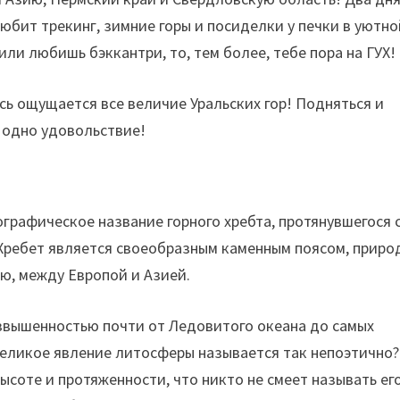
юбит трекинг, зимние горы и посиделки у печки в уютно
ли любишь бэккантри, то, тем более, тебе пора на ГУХ!
сь ощущается все величие Уральских гор! Подняться и
— одно удовольствие!
графическое название горного хребта, протянувшегося 
й Хребет является своеобразным каменным поясом, прир
ю, между Европой и Азией.
озвышенностью почти от Ледовитого океана до самых
великое явление литосферы называется так непоэтично?
ысоте и протяженности, что никто не смеет называть ег