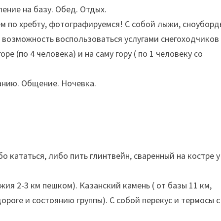
ение на базу. Обед. Отдых.
ем по хребту, фотографируемся! С собой лыжи, сноуборд
ь возможность воспользоваться услугами снегоходчиков
оре (по 4 человека) и на саму гору ( по 1 человеку со
анию. Общение. Ночевка.
о кататься, либо пить глинтвейн, сваренный на костре у
ия 2-3 км пешком). Казанский камень ( от базы 11 км,
ороге и состоянию группы). С собой перекус и термосы с