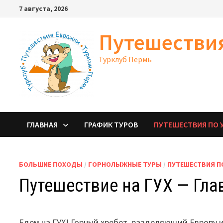
Перейти
7 августа, 2026
к
содержимому
Путешестви
Турклуб Пермь
ГЛАВНАЯ
ГРАФИК ТУРОВ
ПУТЕШЕСТВИЯ ПО 
БОЛЬШИЕ ПОХОДЫ
/
ГОРНОЛЫЖНЫЕ ТУРЫ
/
ПУТЕШЕСТВИЯ П
Путешествие на ГУХ — Гла
Едем на ГУХ! Горный хребет, разделяющий Европу 