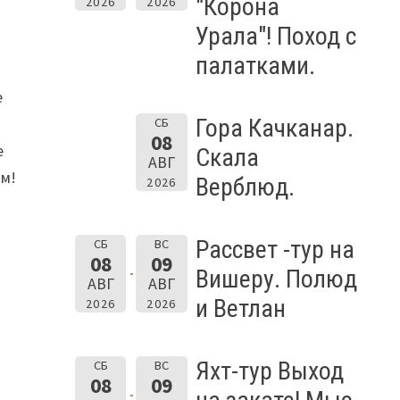
"Корона
2026
2026
Урала"! Поход с
палатками.
е
Гора Качканар.
СБ
08
е
Скала
АВГ
ым!
Верблюд.
2026
Рассвет -тур на
СБ
ВС
08
09
Вишеру. Полюд
АВГ
АВГ
и Ветлан
2026
2026
Яхт-тур Выход
СБ
ВС
08
09