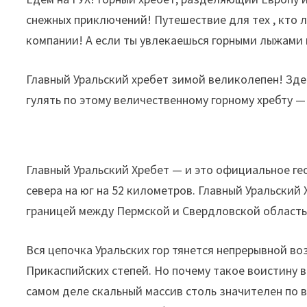
снежных приключений! Путешествие для тех , кто л
компании! А если ты увлекаешься горными лыжами и
Главный Уральский хребет зимой великолепен! Зде
гулять по этому величественному горному хребту 
Главный Уральский Хребет — и это официальное гео
севера на юг на 52 километров. Главный Уральски
границей между Пермской и Свердловской область
Вся цепочка Уральских гор тянется непрерывной в
Прикаспийских степей. Но почему такое воистину 
самом деле скальный массив столь значителен по в