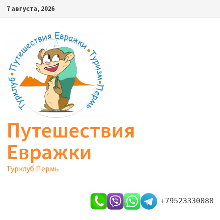
Перейти
7 августа, 2026
к
содержимому
Путешествия
Евражки
Турклуб Пермь
+79523330088