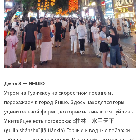
День 3 — ЯНШО
Утром из Гуанчжоу на скоростном поезде мы
переезжаем в город Яншо. Здесь находятся горы
удивительной формы, которые называются Гуйлинь.
У китайцев есть поговорка: «桂林山水甲天下
(guìlín shānshuǐ jiǎ tiānxià) Горные и водные пейзажи
Гуйлинь — лучшие в мире». И это действительно так!