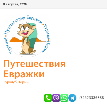
Перейти
8 августа, 2026
к
содержимому
Путешествия
Евражки
Турклуб Пермь
+79523330088