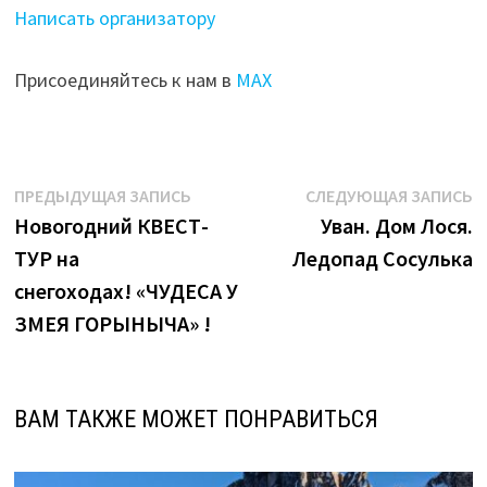
Написать организатору
Присоединяйтесь к нам в
МАХ
Навигация
Предыдущая
С
ПРЕДЫДУЩАЯ ЗАПИСЬ
СЛЕДУЮЩАЯ ЗАПИСЬ
запись:
з
Новогодний КВЕСТ-
Уван. Дом Лося.
по
ТУР на
Ледопад Сосулька
записям
снегоходах! «ЧУДЕСА У
ЗМЕЯ ГОРЫНЫЧА» !
ВАМ ТАКЖЕ МОЖЕТ ПОНРАВИТЬСЯ