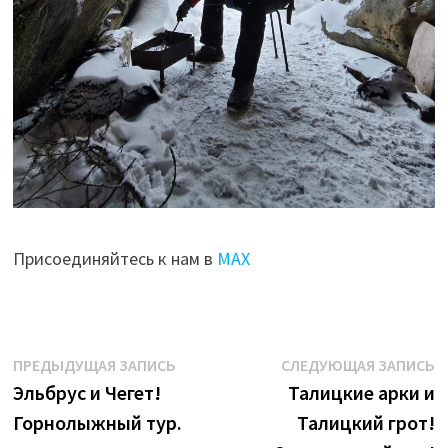
Присоединяйтесь к нам в
МАХ
Навигация
Предыдущая
С
ПРЕДЫДУЩАЯ ЗАПИСЬ
СЛЕДУЮЩАЯ ЗАПИСЬ
запись:
з
Эльбрус и Чегет!
Талицкие арки и
по
Горнолыжный тур.
Талицкий грот!
записям