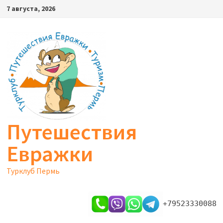
Перейти
7 августа, 2026
к
содержимому
Путешествия
Евражки
Турклуб Пермь
+79523330088