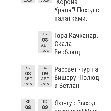
"Корона
2026
2026
Урала"! Поход с
палатками.
Гора Качканар.
СБ
08
Скала
АВГ
Верблюд.
2026
Рассвет -тур на
СБ
ВС
08
09
Вишеру. Полюд
АВГ
АВГ
и Ветлан
2026
2026
Яхт-тур Выход
СБ
ВС
08
09