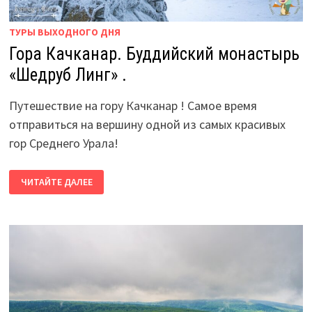
ТУРЫ ВЫХОДНОГО ДНЯ
Гора Качканар. Буддийский монастырь
«Шедруб Линг» .
Путешествие на гору Качканар ! Самое время
отправиться на вершину одной из самых красивых
гор Среднего Урала!
ГОРА
ЧИТАЙТЕ ДАЛЕЕ
КАЧКАНАР.
БУДДИЙСКИЙ
МОНАСТЫРЬ
«ШЕДРУБ
ЛИНГ»
.