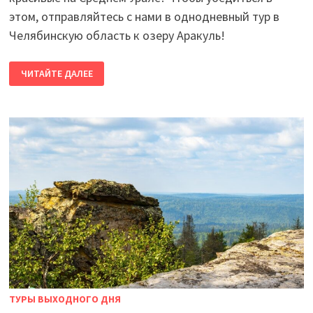
этом, отправляйтесь с нами в однодневный тур в
Челябинскую область к озеру Аракуль!
ПИКНИК
ЧИТАЙТЕ ДАЛЕЕ
У
ОЗЕРА
АРАКУЛЬ!
АРАКУЛЬСКИЕ
ШИХАНЫ
НА
1
ДЕНЬ.
ТУРЫ ВЫХОДНОГО ДНЯ