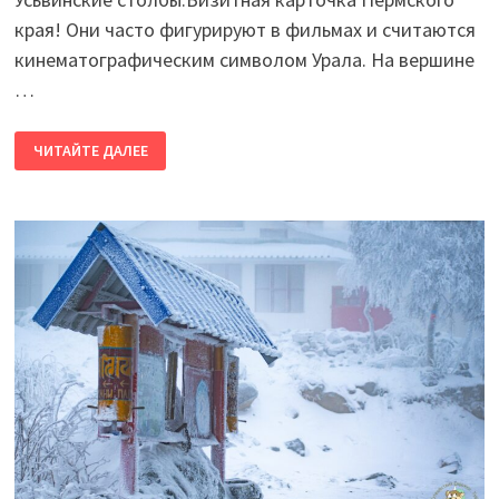
края! Они часто фигурируют в фильмах и считаются
кинематографическим символом Урала. На вершине
…
УСЬВИНСКИЕ
ЧИТАЙТЕ ДАЛЕЕ
СТОЛБЫ
—
ВИЗИТНАЯ
КАРТОЧКА
ПЕРМСКОГО
КРАЯ!