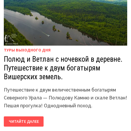
ТУРЫ ВЫХОДНОГО ДНЯ
Полюд и Ветлан с ночевкой в деревне.
Путешествие к двум богатырям
Вишерских земель.
Путешествие к двум величественным богатырям
Северного Урала — Полюдову Камню и скале Ветлан!
Пешая прогулка! Однодневный поход.
ПОЛЮД
ЧИТАЙТЕ ДАЛЕЕ
И
ВЕТЛАН