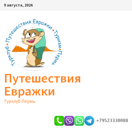
Перейти
9 августа, 2026
к
содержимому
Путешествия
Евражки
Турклуб Пермь
+79523330088