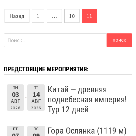
С
НОЧЕВКОЙ
В
Пагинация
ДЕРЕВНЕ.
Назад
1
…
10
11
ПУТЕШЕСТВИЕ
К
записей
ДВУМ
БОГАТЫРЯМ
ВИШЕРСКИХ
Найти:
ЗЕМЕЛЬ.
ПРЕДСТОЯЩИЕ МЕРОПРИЯТИЯ:
Китай — древняя
ПН
ПТ
03
14
поднебесная империя!
АВГ
АВГ
Тур 12 дней
2026
2026
Гора Ослянка (1119 м)
ПТ
ВС
07
09