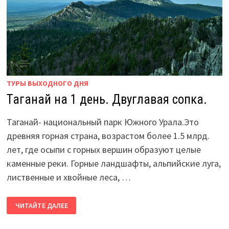
ТУРЫ ВЫХОДНОГО ДНЯ
Таганай на 1 день. Двуглавая сопка.
Таганай- национальный парк Южного Урала.Это
древняя горная страна, возрастом более 1.5 млрд.
лет, где осыпи с горных вершин образуют целые
каменные реки. Горные ландшафты, альпийские луга,
лиственные и хвойные леса, …
ТАГАНАЙ
ЧИТАЙТЕ ДАЛЕЕ
НА
1
ДЕНЬ.