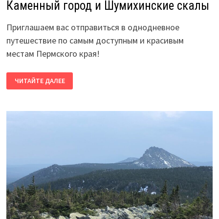
Каменный город и Шумихинские скалы
Приглашаем вас отправиться в однодневное
путешествие по самым доступным и красивым
местам Пермского края!
КАМЕННЫЙ
ЧИТАЙТЕ ДАЛЕЕ
ГОРОД
И
ШУМИХИНСКИЕ
СКАЛЫ