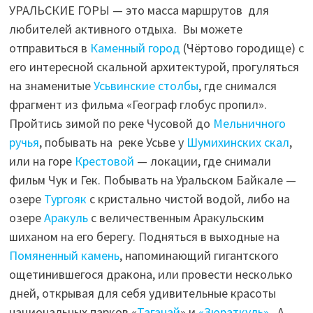
УРАЛЬСКИЕ ГОРЫ — это масса маршрутов для
любителей активного отдыха. Вы можете
отправиться в
Каменный город
(Чёртово городище) с
его интересной скальной архитектурой, прогуляться
на знаменитые
Усьвинские столбы
, где снимался
фрагмент из фильма «Географ глобус пропил».
Пройтись зимой по реке Чусовой до
Мельничного
ручья
, побывать на реке Усьве у
Шумихинских скал
,
или на горе
Крестовой
— локации, где снимали
фильм Чук и Гек. Побывать на Уральском Байкале —
озере
Тургояк
с кристально чистой водой, либо на
озере
Аракуль
с величественным Аракульским
шиханом на его берегу. Подняться в выходные на
Помяненный камень
, напоминающий гигантского
ощетинившегося дракона, или провести несколько
дней, открывая для себя удивительные красоты
национальных парков «
Таганай
» и
«Зюраткуль»
. А