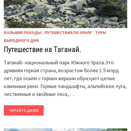
БОЛЬШИЕ ПОХОДЫ
/
ПУТЕШЕСТВИЯ ПО УРАЛУ
/
ТУРЫ
ВЫХОДНОГО ДНЯ
Путешествие на Таганай.
Таганай- национальный парк Южного Урала.Это
древняя горная страна, возрастом более 1.5 млрд.
лет, где осыпи с горных вершин образуют целые
каменные реки. Горные ландшафты, альпийские луга,
лиственные и хвойные леса, …
ПУТЕШЕСТВИЕ
ЧИТАЙТЕ ДАЛЕЕ
НА
ТАГАНАЙ.