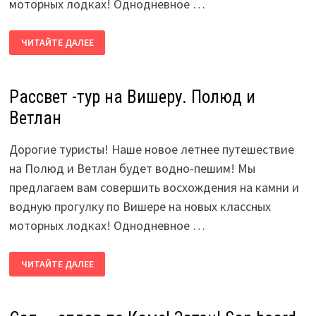
моторных лодках! Однодневное …
РАССВЕТ
ЧИТАЙТЕ ДАЛЕЕ
-ТУР
НА
ВИШЕРУ.
ПОЛЮД
И
Рассвет -тур на Вишеру. Полюд и
ВЕТЛАН
Ветлан
Дорогие туристы! Наше новое летнее путешествие
на Полюд и Ветлан будет водно-пешим! Мы
предлагаем вам совершить восхождения на камни и
водную прогулку по Вишере на новых классных
моторных лодках! Однодневное …
РАССВЕТ
ЧИТАЙТЕ ДАЛЕЕ
-ТУР
НА
ВИШЕРУ.
ПОЛЮД
И