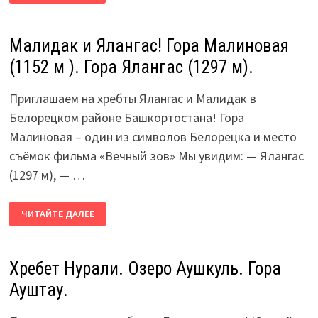
ВОДНЫЕ
ЛЫЖИ!
ВЕЙКБОРД!
Малидак и Ялангас! Гора Малиновая
(1152 м ). Гора Ялангас (1297 м).
Приглашаем на хребты Ялангас и Малидак в
Белорецком районе Башкортостана! Гора
Малиновая – один из символов Белорецка и место
съёмок фильма «Вечный зов» Мы увидим: — Ялангас
(1297 м), — …
МАЛИДАК
ЧИТАЙТЕ ДАЛЕЕ
И
ЯЛАНГАС!
ГОРА
МАЛИНОВАЯ
(1152
Хребет Нурали. Озеро Аушкуль. Гора
М
).
Ауштау.
ГОРА
ЯЛАНГАС
(1297
М).