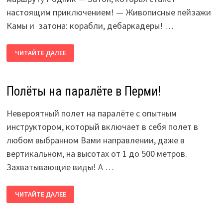
настоящим приключением! — Живописные пейзажи
Камы и затона: корабли, дебаркадеры! …
САП
ЧИТАЙТЕ ДАЛЕЕ
—
СПЛАВ
ПО
КАМЕ!
ЗАТОН!
Полёты на паралёте в Перми!
SAP
BOARD
ПЕРМЬ
Невероятный полет на паралёте с опытным
инструктором, который включает в себя полет в
любом выбранном Вами направлении, даже в
вертикальном, на высотах от 1 до 500 метров.
Захватывающие виды! А …
ПОЛЁТЫ
ЧИТАЙТЕ ДАЛЕЕ
НА
ПАРАЛЁТЕ
В
ПЕРМИ!