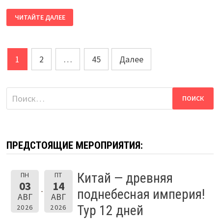
ЯХТ-
ЧИТАЙТЕ ДАЛЕЕ
ТУР
ВЫХОД
НА
ЗАКАТЕ!
МЫС
Пагинация
СТРЕЛКА
1
2
…
45
Далее
записей
Найти:
ПРЕДСТОЯЩИЕ МЕРОПРИЯТИЯ:
Китай — древняя
ПН
ПТ
03
14
поднебесная империя!
АВГ
АВГ
Тур 12 дней
2026
2026