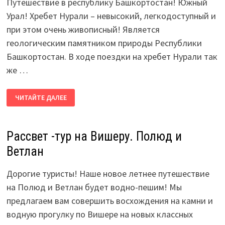
Путешествие в республику Башкортостан! Южный
Урал! Хребет Нурали – невысокий, легкодоступный и
при этом очень живописный! Является
геологическим памятником природы Республики
Башкортостан. В ходе поездки на хребет Нурали так
же …
ХРЕБЕТ
ЧИТАЙТЕ ДАЛЕЕ
НУРАЛИ.
ОЗЕРО
АУШКУЛЬ.
ГОРА
АУШТАУ.
Рассвет -тур на Вишеру. Полюд и
Ветлан
Дорогие туристы! Наше новое летнее путешествие
на Полюд и Ветлан будет водно-пешим! Мы
предлагаем вам совершить восхождения на камни и
водную прогулку по Вишере на новых классных