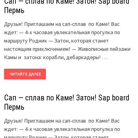
Сап — сплав по Каме! Затон! Sap board
ВЕТЛАН
Пермь
Друзья! Приглашаем на сап-сплав по Каме! Вас
ждет: — 4-х часовая увлекательная прогулка по
маршруту Родник — Затон, которая станет
настоящим приключением! — Живописные пейзажи
Камы и затона: корабли, дебаркадеры! …
САП
ЧИТАЙТЕ ДАЛЕЕ
—
СПЛАВ
ПО
КАМЕ!
ЗАТОН!
Сап — сплав по Каме! Затон! Sap board
SAP
BOARD
Пермь
ПЕРМЬ
Друзья! Приглашаем на сап-сплав по Каме! Вас
ждет: — 4-х часовая увлекательная прогулка по
маршруту Родник — Затон, которая станет