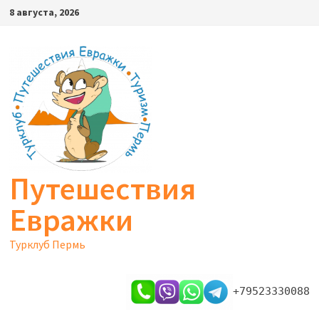
Перейти
8 августа, 2026
к
содержимому
Путешествия
Евражки
Турклуб Пермь
+79523330088