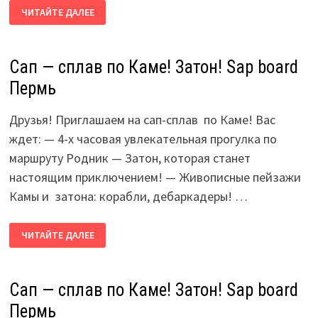
САП
ЧИТАЙТЕ ДАЛЕЕ
—
СПЛАВ
ПО
КАМЕ!
ЗАТОН!
Сап — сплав по Каме! Затон! Sap board
SAP
BOARD
Пермь
ПЕРМЬ
Друзья! Приглашаем на сап-сплав по Каме! Вас
ждет: — 4-х часовая увлекательная прогулка по
маршруту Родник — Затон, которая станет
настоящим приключением! — Живописные пейзажи
Камы и затона: корабли, дебаркадеры! …
САП
ЧИТАЙТЕ ДАЛЕЕ
—
СПЛАВ
ПО
КАМЕ!
ЗАТОН!
Сап — сплав по Каме! Затон! Sap board
SAP
BOARD
Пермь
ПЕРМЬ