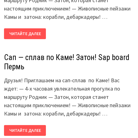
маршруту Родник — Затон, которая станет
настоящим приключением! — Живописные пейзажи
Камы и затона: корабли, дебаркадеры! …
САП
ЧИТАЙТЕ ДАЛЕЕ
—
СПЛАВ
ПО
КАМЕ!
ЗАТОН!
Сап — сплав по Каме! Затон! Sap board
SAP
BOARD
Пермь
ПЕРМЬ
Друзья! Приглашаем на сап-сплав по Каме! Вас
ждет: — 4-х часовая увлекательная прогулка по
маршруту Родник — Затон, которая станет
настоящим приключением! — Живописные пейзажи
Камы и затона: корабли, дебаркадеры! …
САП
ЧИТАЙТЕ ДАЛЕЕ
—
СПЛАВ