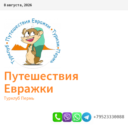
Перейти
8 августа, 2026
к
содержимому
Путешествия
Евражки
Турклуб Пермь
+79523330088