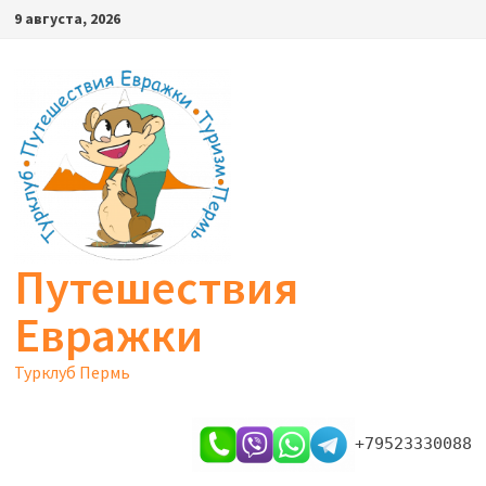
Перейти
9 августа, 2026
к
содержимому
Путешествия
Евражки
Турклуб Пермь
+79523330088