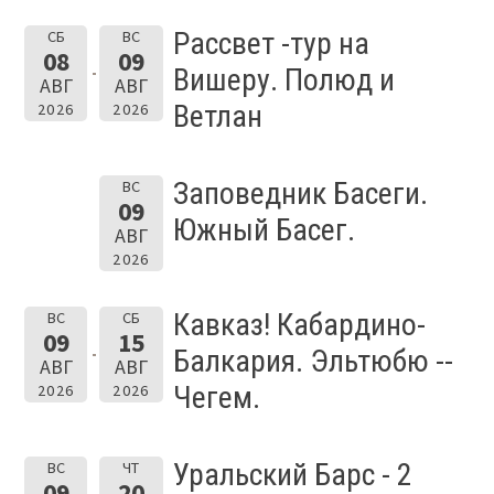
Рассвет -тур на
СБ
ВС
08
09
Вишеру. Полюд и
АВГ
АВГ
Ветлан
2026
2026
Заповедник Басеги.
ВС
09
Южный Басег.
АВГ
2026
Кавказ! Кабардино-
ВС
СБ
09
15
Балкария. Эльтюбю --
АВГ
АВГ
Чегем.
2026
2026
Уральский Барс - 2
ВС
ЧТ
09
20