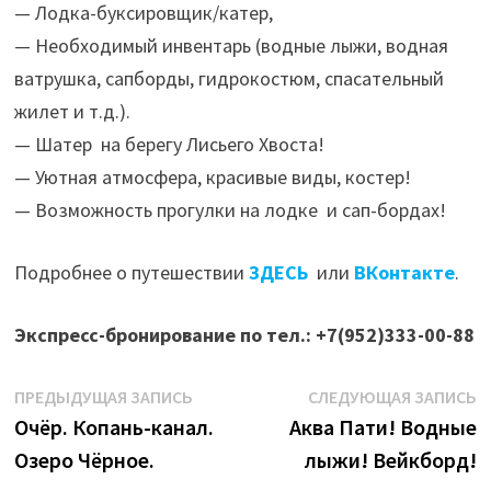
— Лодка-буксировщик/катер,
— Необходимый инвентарь (водные лыжи, водная
ватрушка, сапборды, гидрокостюм, спасательный
жилет и т.д.).
— Шатер на берегу Лисьего Хвоста!
— Уютная атмосфера, красивые виды, костер!
— Возможность прогулки на лодке и сап-бордах!
Подробнее о путешествии
ЗДЕСЬ
или
ВКонтакте
.
Экспресс-бронирование по тел.: +7(952)333-00-88
Навигация
Предыдущая
С
ПРЕДЫДУЩАЯ ЗАПИСЬ
СЛЕДУЮЩАЯ ЗАПИСЬ
запись:
з
Очёр. Копань-канал.
Аква Пати! Водные
по
Озеро Чёрное.
лыжи! Вейкборд!
записям