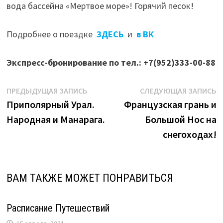
вода бассейна «Мертвое море»! Горячий песок!
Подробнее о поездке
ЗДЕСЬ
и
в ВК
Экспресс-бронирование по тел.: +7(952)333-00-88
Навигация
Предыдущая
С
ПРЕДЫДУЩАЯ ЗАПИСЬ
СЛЕДУЮЩАЯ ЗАПИСЬ
запись:
з
Приполярный Урал.
Французская грань и
по
Народная и Манарага.
Большой Нос на
записям
снегоходах!
ВАМ ТАКЖЕ МОЖЕТ ПОНРАВИТЬСЯ
Расписание Путешествий