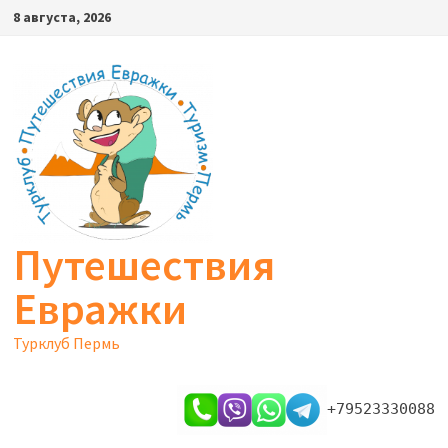
Перейти
8 августа, 2026
к
содержимому
Путешествия
Евражки
Турклуб Пермь
+79523330088