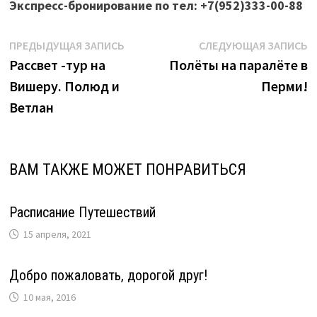
Экспресс-бронирование по тел: +7(952)333-00-88
Навигация
Предыдущая
С
ПРЕДЫДУЩАЯ ЗАПИСЬ
СЛЕДУЮЩАЯ ЗАПИСЬ
запись:
з
Рассвет -тур на
Полёты на паралёте в
по
Вишеру. Полюд и
Перми!
записям
Ветлан
ВАМ ТАКЖЕ МОЖЕТ ПОНРАВИТЬСЯ
Расписание Путешествий
15 апреля, 2021
Добро пожаловать, дорогой друг!
10 мая, 2016