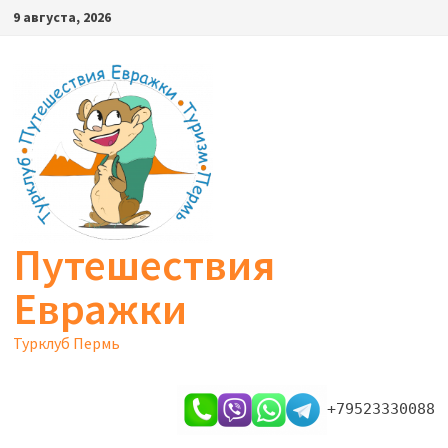
Перейти
9 августа, 2026
к
содержимому
Путешествия
Евражки
Турклуб Пермь
+79523330088